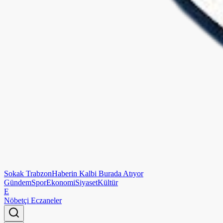
Sokak
Trabzon
Haberin Kalbi Burada Atıyor
Gündem
Spor
Ekonomi
Siyaset
Kültür
E
Nöbetçi Eczaneler