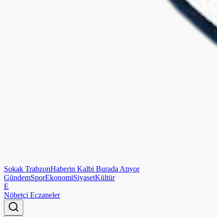
Sokak
Trabzon
Haberin Kalbi Burada Atıyor
Gündem
Spor
Ekonomi
Siyaset
Kültür
E
Nöbetçi Eczaneler