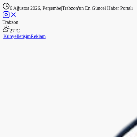
6 Ağustos 2026, Perşembe
|
Trabzon'un En Güncel Haber Portalı
Trabzon
27
°C
|
Künye
İletişim
Reklam