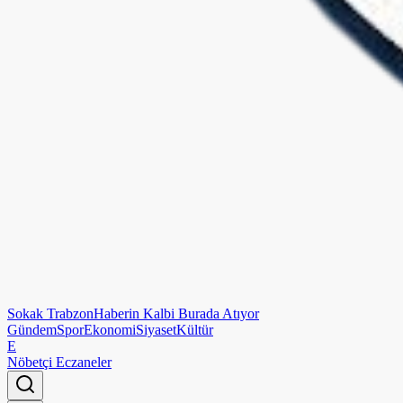
Sokak
Trabzon
Haberin Kalbi Burada Atıyor
Gündem
Spor
Ekonomi
Siyaset
Kültür
E
Nöbetçi Eczaneler