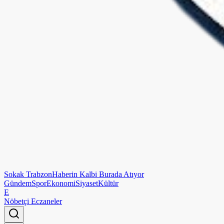
Sokak
Trabzon
Haberin Kalbi Burada Atıyor
Gündem
Spor
Ekonomi
Siyaset
Kültür
E
Nöbetçi Eczaneler