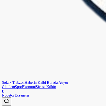
Sokak
Trabzon
Haberin Kalbi Burada Atıyor
Gündem
Spor
Ekonomi
Siyaset
Kültür
E
Nöbetçi Eczaneler