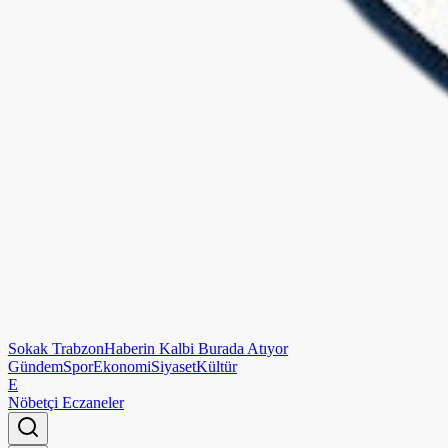
Sokak
Trabzon
Haberin Kalbi Burada Atıyor
Gündem
Spor
Ekonomi
Siyaset
Kültür
E
Nöbetçi Eczaneler