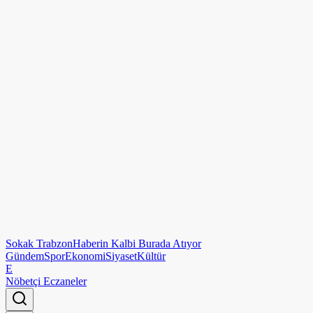
Sokak
Trabzon
Haberin Kalbi Burada Atıyor
Gündem
Spor
Ekonomi
Siyaset
Kültür
E
Nöbetçi Eczaneler