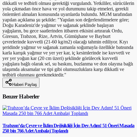
dikkatli ve tedbirli olması gerektiği vurgulandı. Yetkililer, sürücülerin
yola çıkmadan önce hava ve yol durumunu takip etmeleri, gerekli
önlemleri almaları konusunda uyarılarda bulundu. MGM tarafından
yapılan açıklama şu şekilde: "Yapılan son değerlendirmelere göre;
Doğu Karadeniz'de yağmur ve sağanak şeklinde başlayan
yağışların, bu gece saatlerinden itibaren etkisini artırarak Ordu,
Giresun, Trabzon, Rize, Artvin, Gümüşhane ve Bayburt
çevrelerinde kuvvetli (21-60 kg/m2) olacağı tahmin ediliyor. Kıyı
şeridinde yağmur ve sağanak zamanla soğumayla özellikle batısında
karla karışık yağmur ve yer yer kar, iç kesimlerinde ise kuvvetli ve
yer yer yoğun kar (20 cm üzeri) şeklinde görülecek kuvvetli
yağışlara bağlı olarak sel, su baskını, buzlanma ve don olayına bağlı
ulaşımda aksamalar ve tipi gibi olumsuzluklara karşı dikkatli ve
tedbirli olunması gerekmektedir."
Haberi Paylaş
Benzer Haberler
Trabzon’da Çevre ve İklim Değişikliği İçin Dev Adım! 51 Öneri Masada
250 bin 766 Adet Ambalaj Toplandı