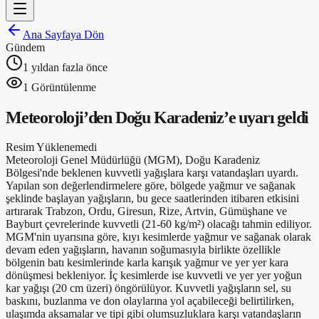
Ana Sayfaya Dön
Gündem
1 yıldan fazla önce
1
Görüntülenme
Meteoroloji’den Doğu Karadeniz’e uyarı geldi
Resim Yüklenemedi
Meteoroloji Genel Müdürlüğü (MGM), Doğu Karadeniz
Bölgesi'nde beklenen kuvvetli yağışlara karşı vatandaşları uyardı.
Yapılan son değerlendirmelere göre, bölgede yağmur ve sağanak
şeklinde başlayan yağışların, bu gece saatlerinden itibaren etkisini
artırarak Trabzon, Ordu, Giresun, Rize, Artvin, Gümüşhane ve
Bayburt çevrelerinde kuvvetli (21-60 kg/m²) olacağı tahmin ediliyor.
MGM'nin uyarısına göre, kıyı kesimlerde yağmur ve sağanak olarak
devam eden yağışların, havanın soğumasıyla birlikte özellikle
bölgenin batı kesimlerinde karla karışık yağmur ve yer yer kara
dönüşmesi bekleniyor. İç kesimlerde ise kuvvetli ve yer yer yoğun
kar yağışı (20 cm üzeri) öngörülüyor. Kuvvetli yağışların sel, su
baskını, buzlanma ve don olaylarına yol açabileceği belirtilirken,
ulaşımda aksamalar ve tipi gibi olumsuzluklara karşı vatandaşların