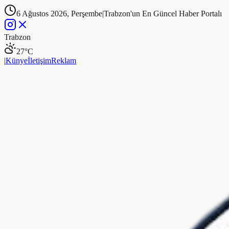
6 Ağustos 2026, Perşembe
|
Trabzon'un En Güncel Haber Portalı
Trabzon
27
°C
|
Künye
İletişim
Reklam