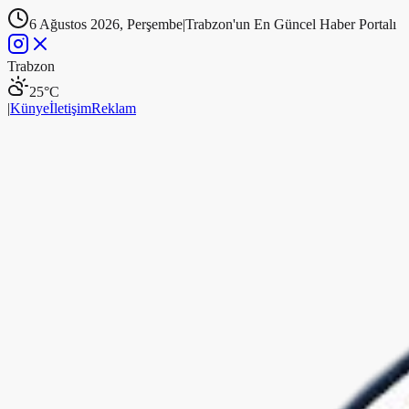
6 Ağustos 2026, Perşembe
|
Trabzon'un En Güncel Haber Portalı
Trabzon
25
°C
|
Künye
İletişim
Reklam